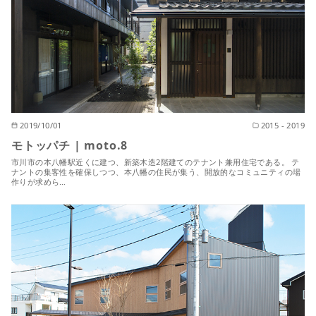
2019/10/01
2015 - 2019
モトッパチ | moto.8
市川市の本八幡駅近くに建つ、新築木造2階建てのテナント兼用住宅である。 テ
ナントの集客性を確保しつつ、本八幡の住民が集う、開放的なコミュニティの場
作りが求めら…