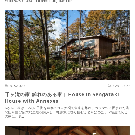
Expo2025 Osaka – Luxembourg pavilion
2025/03/10
2020 - 2024
千ヶ滝の家-離れのある家 | House in Sengataki-
House with Annexes
Kさん一家は、2人の子供を連れてコロナ禍で東京を離れ、カラマツに囲まれた浅
間山を望む広大な土地を購入し、軽井沢に移り住むことを決めた。 2階建てのこ
の家は、東…