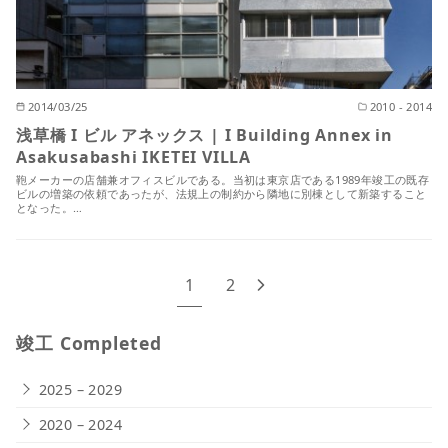
2014/03/25
2010 - 2014
浅草橋 I ビル アネックス | I Building Annex in
Asakusabashi IKETEI VILLA
鞄メーカーの店舗兼オフィスビルである。当初は東京店である1989年竣工の既存
ビルの増築の依頼であったが、法規上の制約から隣地に別棟として新築すること
となった。…
1
2
竣工 Completed
2025 – 2029
2020 – 2024