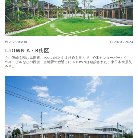
2023/08/30
2020 - 2024
I-TOWN A・B街区
立山連峰を臨む黒部市、あいの風とやま鉄道を挟んで、YKKセンターパークや
YKK50ビルなどの西側、生地駅の程近くに I-TOWNは建設された。東日本大震災
をき…