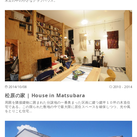
木立の中の小さなクラブハウス。
2014/10/08
2010 - 2014
松原の家 | House in Matsubara
周囲を隣接建物に囲まれた分譲地の一番奥まった区画に建つ建坪１０坪の木造住
宅である。この限られた敷地の中で最大限に居住スペースを確保しつつ、光や風
をとりこむ住宅…