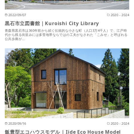
2022/09/07
2020 - 2024
黒石市立図書館｜Kuroishi City Library
青森県黒石市は360年前から続く伝統的な小さな町（人口3万4千人）で、江戸時
代から残る街並みには多雪地帯ならではの工夫がなされた「こみせ」と呼ばれる
公共歩廊が…
2020/09/16
2020 - 2024
飯豊型エコハウスモデル | Iide Eco House Model