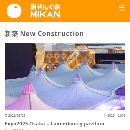
コ
ン
テ
ン
新築 New Construction
ツ
へ
移
動
2025/03/25
2025 - 2029
Expo2025 Osaka – Luxembourg pavilion