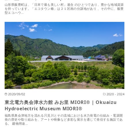
山形県飯豊町は、「日本で最も美しい村」連合 のひとつであり、豊かな地域資源
を持っています。「エコタウン椿」は２１区画の分譲地があり 、その中に、飯豊
型エコハウ…
2020/09/02
2020 - 2024
東北電力奥会津水力館 みお里 MIORI® | Okuaizu
Hydroelectric Museum MIORI®
福島県奥会津地方を流れる只見川とその流域における水力発電の仕組み・電源開
発の歴史や取り組みを、アートや映像など多彩な展示を通じて発信する施設であ
る。 建物用途…