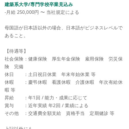
建築系大学/専門学校卒業見込み
-月給 250,000円 〜 当社規定による
母国語が日本語以外の場合、日本語がビジネスレベルで
あること。
【待遇等】
社会保険：健康保険 厚生年金保険 雇用保険 労災保
険 完備
休日 ：土日祝日休業 年末年始休業 等
休暇 ：慶弔休暇 看護休暇 介護休暇 年次有給休
暇 等
昇給 ：年1回 / 能力・成果に応じて
賞与 ：近年実績 年2回 / 業績による
その他 ：交通費全額支給 資格手当 定期健診 等
上記以外にも