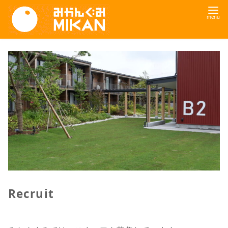
コ
ン
テ
ン
ツ
へ
移
動
Recruit