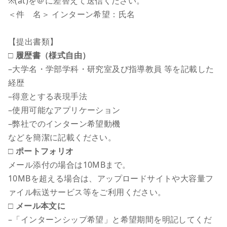
※(at)を＠に差替えて送信ください。
＜件 名＞ インターン希望：氏名
【提出書類】
□ 履歴書（様式自由）
–大学名・学部学科・研究室及び指導教員 等を記載した
経歴
–得意とする表現手法
–使用可能なアプリケーション
–弊社でのインターン希望動機
などを簡潔に記載ください。
□ ポートフォリオ
メール添付の場合は10MBまで。
10MBを超える場合は、アップロードサイトや大容量フ
ァイル転送サービス等をご利用ください。
□ メール本文に
–「インターンシップ希望」と希望期間を明記してくだ