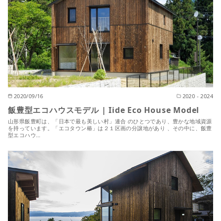
2020/09/16
2020 - 2024
飯豊型エコハウスモデル | Iide Eco House Model
山形県飯豊町は、「日本で最も美しい村」連合 のひとつであり、豊かな地域資源
を持っています。「エコタウン椿」は２１区画の分譲地があり 、その中に、飯豊
型エコハウ…