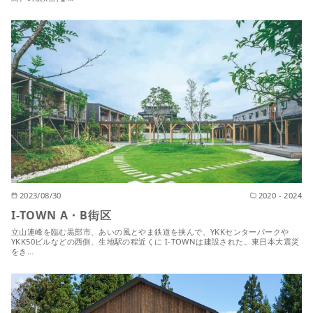
2023/08/30
2020 - 2024
I-TOWN A・B街区
立山連峰を臨む黒部市、あいの風とやま鉄道を挟んで、YKKセンターパークや
YKK50ビルなどの西側、生地駅の程近くに I-TOWNは建設された。東日本大震災
をき…