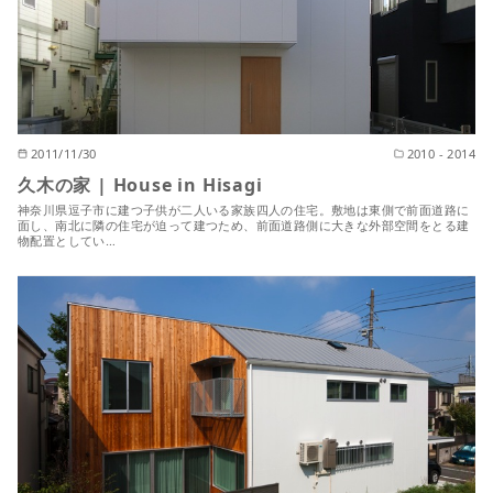
2011/11/30
2010 - 2014
久木の家 | House in Hisagi
神奈川県逗子市に建つ子供が二人いる家族四人の住宅。敷地は東側で前面道路に
面し、南北に隣の住宅が迫って建つため、前面道路側に大きな外部空間をとる建
物配置としてい…