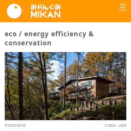
コ
ン
テ
ン
eco / energy efficiency &
ツ
conservation
へ
移
動
2025/03/10
2020 - 2024