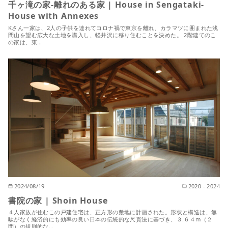
千ヶ滝の家-離れのある家 | House in Sengataki-
House with Annexes
Kさん一家は、2人の子供を連れてコロナ禍で東京を離れ、カラマツに囲まれた浅
間山を望む広大な土地を購入し、軽井沢に移り住むことを決めた。 2階建てのこ
の家は、東…
2024/08/19
2020 - 2024
書院の家 | Shoin House
４人家族が住むこの戸建住宅は、正方形の敷地に計画された。形状と構造は、無
駄がなく経済的にも効率の良い日本の伝統的な尺貫法に基づき、３.６４m（２
間）の規則的な…