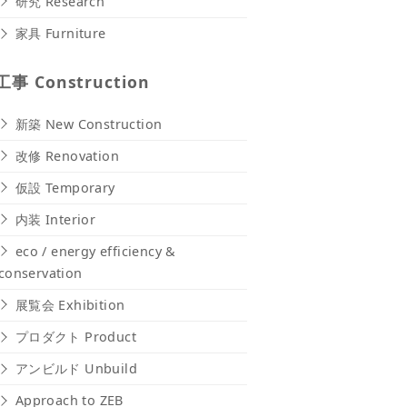
研究 Research
家具 Furniture
工事 Construction
新築 New Construction
改修 Renovation
仮設 Temporary
内装 Interior
eco / energy efficiency &
conservation
展覧会 Exhibition
プロダクト Product
アンビルド Unbuild
Approach to ZEB