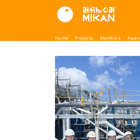
コ
ン
テ
ン
ツ
Home
Projects
Members
Awar
へ
移
動