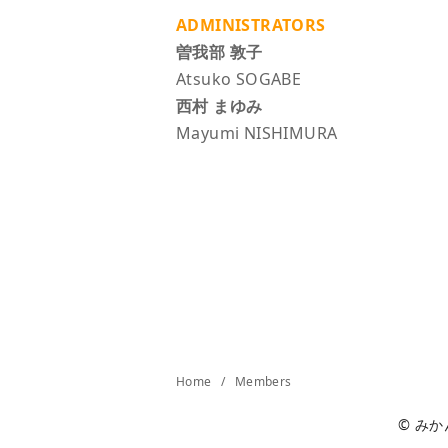
ADMINISTRATORS
曽我部 敦子
Atsuko SOGABE
西村 まゆみ
Mayumi NISHIMURA
Home
Members
©
みか