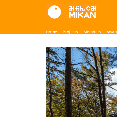
コ
ン
テ
ン
ツ
Home
Projects
Members
Awar
へ
移
動