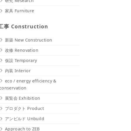
研究 Research
家具 Furniture
工事 Construction
新築 New Construction
改修 Renovation
仮設 Temporary
内装 Interior
eco / energy efficiency &
conservation
展覧会 Exhibition
プロダクト Product
アンビルド Unbuild
Approach to ZEB