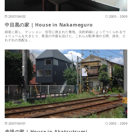
2007/04/02
2005 - 2009
中目黒の家 | House in Nakameguro
緑道に面し、マンション、住宅に挟まれた敷地。法的斜線によってつくられるヴ
ォリュームを欠きとり、垂直の中庭を設けた。これらが駐車場や土間、採光、そ
れぞれの気配を…
2007/04/01
2005 - 2009
赤堤の家 | House in Akatsutsumi