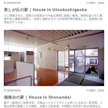
2003/07/01
2000 - 2004
美しが丘の家 | House in Utsukushigaoka
ミニ開発された、道路との段差が２mある東西に細長い敷地。南側をあけずに敷
地中央に建物を配置し、内部と連続する２つの外部空間を確保した。道路側に鉄
骨造のデッキを…
2003/04/01
2000 - 2004
湘南台の家 | House in Shonandai
親子一体型の二世帯住宅。２階はハイサイドライトを持った大きな一室空間。１
階は世帯の家族ごとの個室、水廻りと駐車場。中間階に天井高1.4mの収納をも