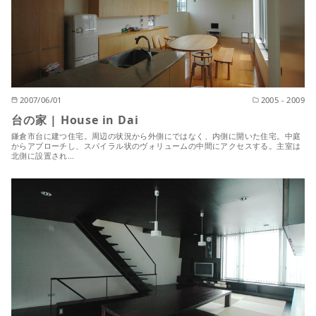
2007/06/01
2005 - 2009
台の家 | House in Dai
鎌倉市台に建つ住宅。周辺の状況から外側にではなく、内側に開いた住宅。中庭
からアプローチし、スパイラル状のヴォリュームの中間にアクセスする。主室は
北側に設置され…