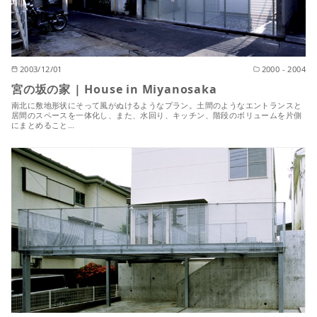
2003/12/01
2000 - 2004
宮の坂の家 | House in Miyanosaka
南北に敷地形状にそって風がぬけるようなプラン。土間のようなエントランスと
居間のスペースを一体化し、また、水回り、キッチン、階段のボリュームを片側
にまとめること…