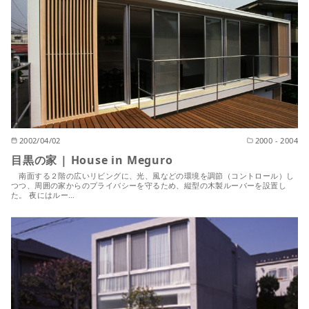
2002/04/02
2000 - 2004
目黒の家 | House in Meguro
南面する２階の広いリビングに、光、風などの環境を調節（コントロール）し
つつ、周囲の家からのプライバシーを守るため、縦型の木製ルーバーを設置し
た。 夜にはルー…