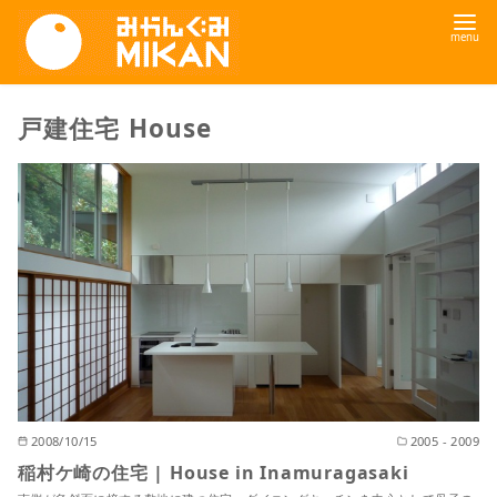
コ
ン
テ
ン
戸建住宅 House
ツ
へ
移
動
2008/10/15
2005 - 2009
稲村ケ崎の住宅 | House in Inamuragasaki