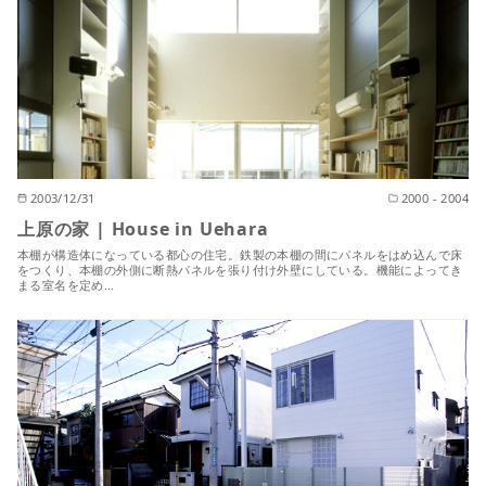
2003/12/31
2000 - 2004
上原の家 | House in Uehara
本棚が構造体になっている都心の住宅。鉄製の本棚の間にパネルをはめ込んで床
をつくり、本棚の外側に断熱パネルを張り付け外壁にしている。機能によってき
まる室名を定め…