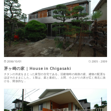
2006/10/01
2005 - 2009
茅ヶ崎の家 | House in Chigasaki
チタンの外皮をまとった家型の住宅である。旧建物時の南側の庭、建物の配置を
ほぼそのままにした。１階は、庭と連続し、土間、小上がりの床が広く南北に抜
ける、開放的な…