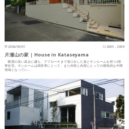
2006/09/01
2005 - 2009
片瀬山の家 | House in Kataseyama
眺望の良い高台に建ち、アプローチまで張り出した庇とサンルームを持つ2世
帯住宅。サンルームは両世帯にとって、また外部と内部にとっての環境的な中間
領域となってい…