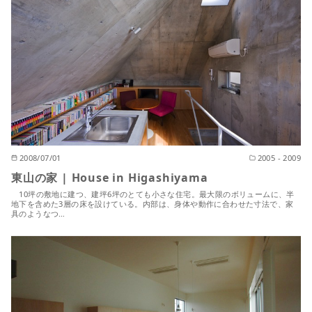
2008/07/01
2005 - 2009
東山の家 | House in Higashiyama
10坪の敷地に建つ、建坪6坪のとても小さな住宅。最大限のボリュームに、半
地下を含めた3層の床を設けている。内部は、身体や動作に合わせた寸法で、家
具のようなつ…