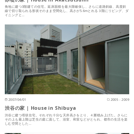
角地に建つ3階建ての住宅。延床面積を最大限確保し、さらに道路斜線、高度斜
線で切り取られる形状そのまま空間化し、高さが5.6mとれる３階にリビング、ダ
イニングと…
2007/04/01
2005 - 2009
渋谷の家 | House in Shibuya
渋谷に建つ塔状住宅。それぞれ十分な天井高さをとり、４層積み上げた。さらに
その上も最上階は芝生の庭に面して、浴室、和室などがとられ、都市の生活を楽
しむ空間とした…