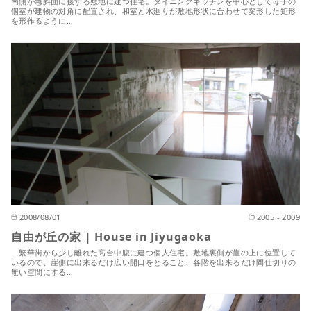
南側が急斜面に接する敷地に建つ住宅。ダイニングキッチンを中心として母子の
個室が建物の対角に配置され、和室と水廻りが敷地形状に合わせて変形した矩形
を形作るように…
2008/08/01
2005 - 2009
自由が丘の家 | House in Jiyugaoka
繁華街から少し離れた高台中腹に建つ個人住宅。敷地裏側が崖の上に位置して
いるので、崖側に出来るだけ広い開口をとること、各階を出来るだけ間仕切りの
無い空間にする…