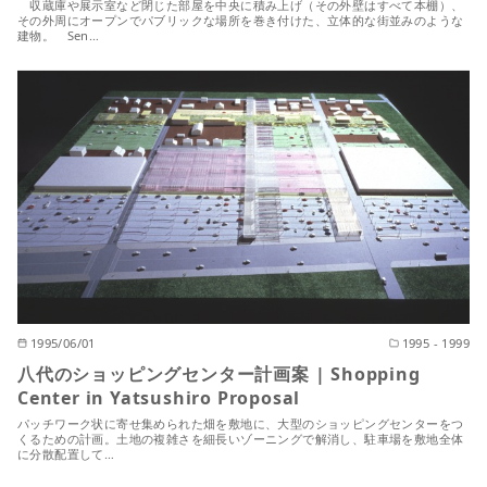
収蔵庫や展示室など閉じた部屋を中央に積み上げ（その外壁はすべて本棚）、
その外周にオープンでパブリックな場所を巻き付けた、立体的な街並みのような
建物。 Sen…
1995/06/01
1995 - 1999
八代のショッピングセンター計画案 | Shopping
Center in Yatsushiro Proposal
パッチワーク状に寄せ集められた畑を敷地に、大型のショッピングセンターをつ
くるための計画。土地の複雑さを細長いゾーニングで解消し、駐車場を敷地全体
に分散配置して…