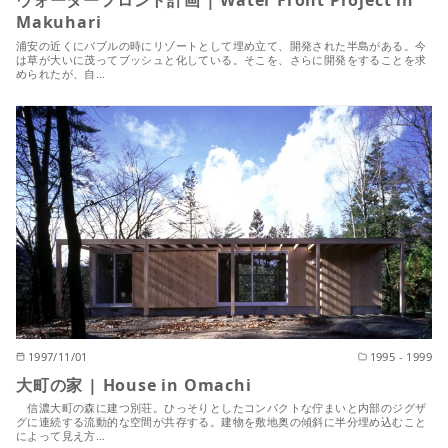
Makuhari
浦安の近くにバブルの時にリゾートとして埋め立て、開発された半島がある。今
は草が大いに茂ってブッシュと化している。そこを、さらに開発をすることを求
められたが、自…
1997/11/01
1995 - 1999
大町の家 | House in Omachi
信濃大町の森に建つ別荘。ひっそりとしたコンパクトな佇まいと内部のジグザ
グに連続する流動的な空間が共存する。建物を敷地奥の傾斜に半分埋め込むこと
によって見え方…