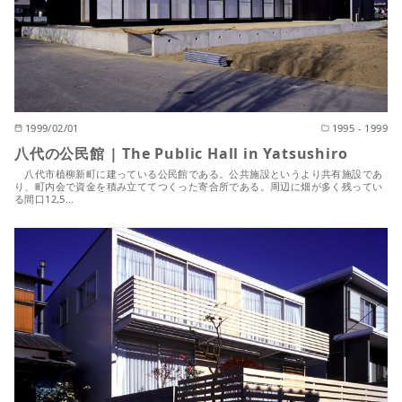
1999/02/01
1995 - 1999
八代の公民館 | The Public Hall in Yatsushiro
八代市植柳新町に建っている公民館である。公共施設というより共有施設であ
り、町内会で資金を積み立ててつくった寄合所である。周辺に畑が多く残ってい
る間口12,5…