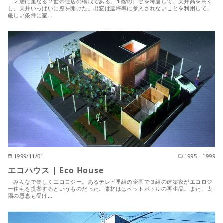
２層に重なる２世帯住居の構成である。１階の日照を考慮して、天井高を高く
し、天井いっぱいに窓を開けた。出窓は建坪率に参入されないことを利用して、
厳しい条件に室…
1999/11/01
1995 - 1999
エコハウス | Eco House
みんなで楽しくエコロジー。あるテレビ番組の企画で３組の建築家がエコロジ
ー住宅を提案するというものだった。素材ははペットボトルの再生品。また、太
陽の恩恵も受け…