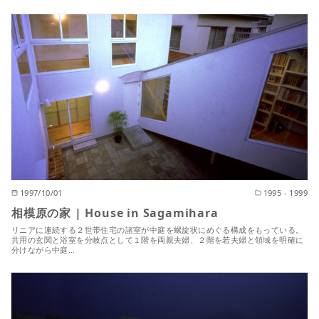
1997/10/01
1995 - 1999
相模原の家 | House in Sagamihara
リニアに連続する２世帯住宅の諸室が中庭を螺旋状にめぐる構成をもっている。
共用の玄関と浴室を分岐点として１階を両親夫婦、２階を若夫婦と領域を明確に
分けながら中庭…