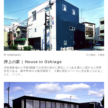
1999/04/01
1995 - 1999
押上の家 | House in Oshiage
木造密集地から不燃3階建ての住宅の並びに変化しつつある通りに面する２世帯
住宅である。建坪率90％の都市環境で、３層の居住スペースに光を取り入れるこ
とと、パッケ…