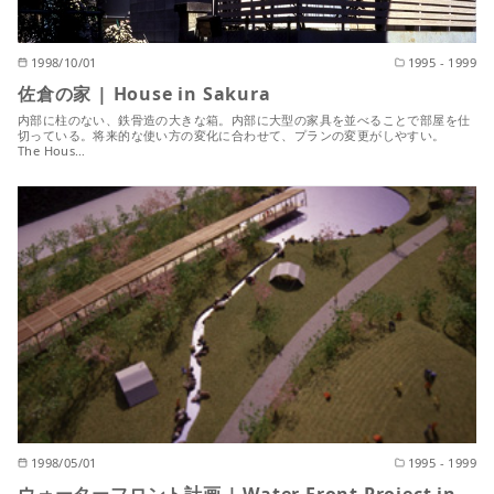
1998/10/01
1995 - 1999
佐倉の家 | House in Sakura
内部に柱のない、鉄骨造の大きな箱。内部に大型の家具を並べることで部屋を仕
切っている。将来的な使い方の変化に合わせて、プランの変更がしやすい。
The Hous…
1998/05/01
1995 - 1999
ウォーターフロント計画 | Water Front Project in