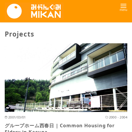
コ
ン
テ
ン
Projects
ツ
へ
移
動
2001/03/01
2000 - 2004
グループホーム西春日 | Common Housing for
Eldery in Kasuga