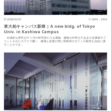
2000/03/01
2000 - 2004
東大柏キャンパス新棟 | A new bldg. of Tokyo
Univ. in Kashiwa Campus
先端的な研究を行う14の研究室が入る建物。建物の外周を穴あきの金属板やプ
リントされたガラスで覆い、建物と皮膜の間に実験用のダクトや配管を自由に通
すことができ…