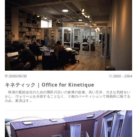
2000/09/30
2000 - 2004
キネティック | Office for Kinetique
映画の配給会社のための隅田川沿いの倉庫の改修。高い天井、大きな気積をい
かし、ヴォリームを分節することなく、２枚のパーティションで簡易的に隔てる
のみ。家具はす…