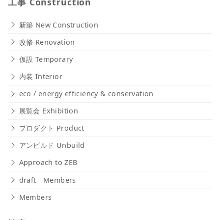
工事 Construction
新築 New Construction
改修 Renovation
仮設 Temporary
内装 Interior
eco / energy efficiency & conservation
展覧会 Exhibition
プロダクト Product
アンビルド Unbuild
Approach to ZEB
draft Members
Members