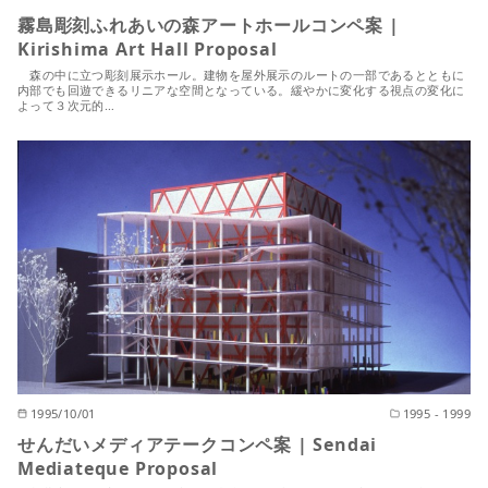
霧島彫刻ふれあいの森アートホールコンペ案 |
Kirishima Art Hall Proposal
森の中に立つ彫刻展示ホール。建物を屋外展示のルートの一部であるとともに
内部でも回遊できるリニアな空間となっている。緩やかに変化する視点の変化に
よって３次元的…
1995/10/01
1995 - 1999
せんだいメディアテークコンペ案 | Sendai
Mediateque Proposal