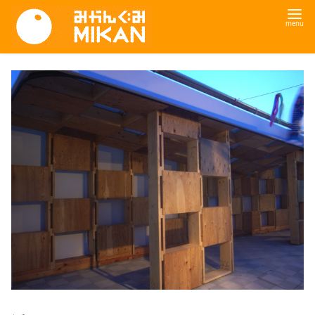
コ
ン
テ
ン
ツ
へ
移
動