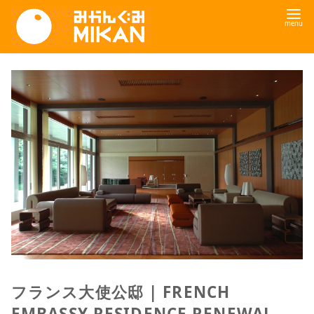
コ
ン
テ
ン
ツ
へ
移
動
フランス大使公邸 | FRENCH
EMBASSY RESIDENCE RENEWAL