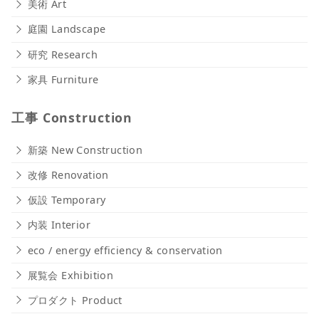
美術 Art
庭園 Landscape
研究 Research
家具 Furniture
工事 Construction
新築 New Construction
改修 Renovation
仮設 Temporary
内装 Interior
eco / energy efficiency & conservation
展覧会 Exhibition
プロダクト Product