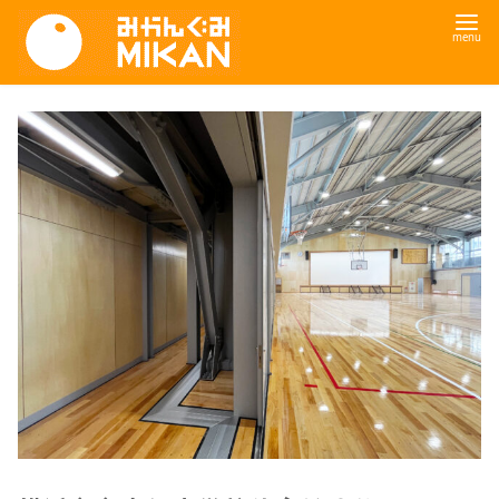
コ
ン
テ
ン
ツ
へ
移
動