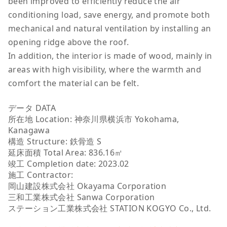
been improved to efficiently reduce the air
conditioning load, save energy, and promote both
mechanical and natural ventilation by installing an
opening ridge above the roof.
In addition, the interior is made of wood, mainly in
areas with high visibility, where the warmth and
comfort the material can be felt.
データ DATA
所在地 Location: 神奈川県横浜市 Yokohama,
Kanagawa
構造 Structure: 鉄骨造 S
延床面積 Total Area: 836.16㎡
竣工 Completion date: 2023.02
施工 Contractor:
岡山建設株式会社 Okayama Corporation
三和工業株式会社 Sanwa Corporation
ステーション工業株式会社 STATION KOGYO Co., Ltd.