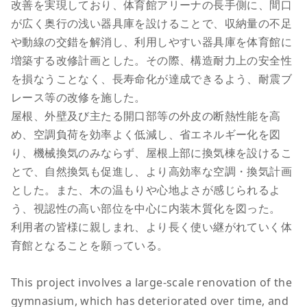
改善を実現しており、体育館アリーナの長手側に、間口
が広く奥行の浅い器具庫を設けることで、収納量の不足
や動線の交錯を解消し、利用しやすい器具庫を体育館に
増築する改修計画とした。その際、構造耐力上の安全性
を損なうことなく、長寿命化が達成できるよう、耐震ブ
レース等の改修を施した。
屋根、外壁及び主たる開口部等の外皮の断熱性能を高
め、空調負荷を効率よく低減し、省エネルギー化を図
り、機械換気のみならず、屋根上部に換気棟を設けるこ
とで、自然換気も促進し、より高効率な空調・換気計画
とした。また、木の温もりや心地よさが感じられるよ
う、視認性の高い部位を中心に内装木質化を図った。
利用者の皆様に親しまれ、より長く使い継がれていく体
育館となることを願っている。
This project involves a large-scale renovation of the
gymnasium, which has deteriorated over time, and