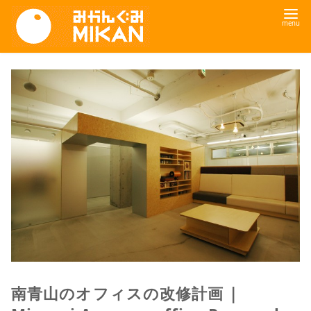
コ
ン
テ
ン
ツ
へ
移
動
南青山のオフィスの改修計画 |