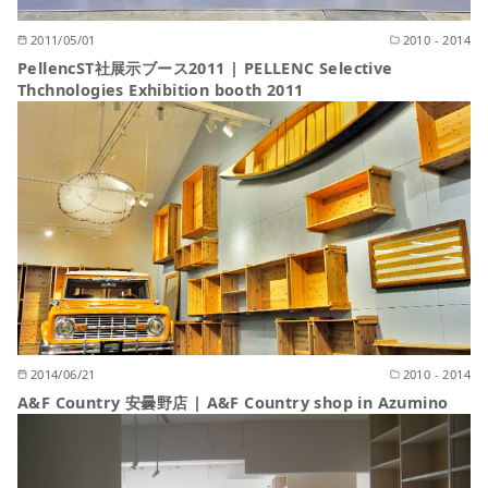
2011/05/01
2010 - 2014
PellencST社展示ブース2011 | PELLENC Selective
Thchnologies Exhibition booth 2011
2014/06/21
2010 - 2014
A&F Country 安曇野店 | A&F Country shop in Azumino