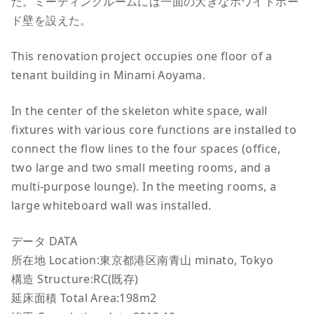
た。ミーティングルームには一面の大きなホワイトボー
ド壁を設えた。
This renovation project occupies one floor of a
tenant building in Minami Aoyama.
In the center of the skeleton white space, wall
fixtures with various core functions are installed to
connect the flow lines to the four spaces (office,
two large and two small meeting rooms, and a
multi-purpose lounge). In the meeting rooms, a
large whiteboard wall was installed.
データ DATA
所在地 Location:東京都港区南青山 minato, Tokyo
構造 Structure:RC(既存)
延床面積 Total Area:198m2