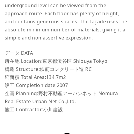
underground level can be viewed from the
approach route. Each floor has plenty of height,
and contains generous spaces. The façade uses the
absolute minimum number of materials, giving it a
simple and non assertive expression.
データ DATA
所在地 Location:東京都渋谷区 Shibuya Tokyo
構造 Structure:鉄筋コンクリート造 RC
延面積 Total Area:134.7m2
竣工 Completion date:2007
企画 Planning:野村不動産アーバンネット Nomura
Real Estate Urban Net Co.,Ltd.
施工 Contractor:小川建設