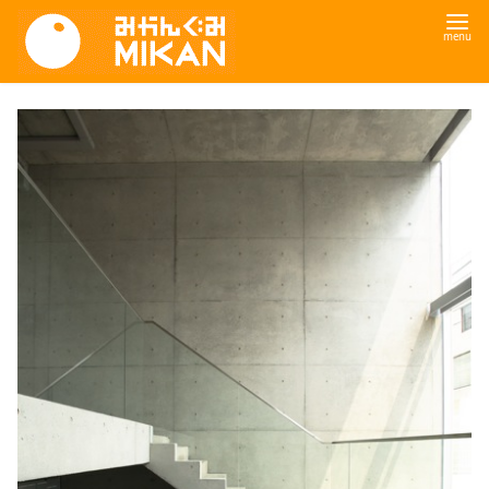
コ
ン
テ
ン
ツ
へ
移
動