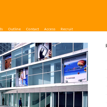
ds
Outline
Contact
Access
Recruit