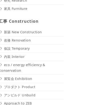
研究 Research
家具 Furniture
工事 Construction
新築 New Construction
改修 Renovation
仮設 Temporary
内装 Interior
eco / energy efficiency &
conservation
展覧会 Exhibition
プロダクト Product
アンビルド Unbuild
Approach to ZEB