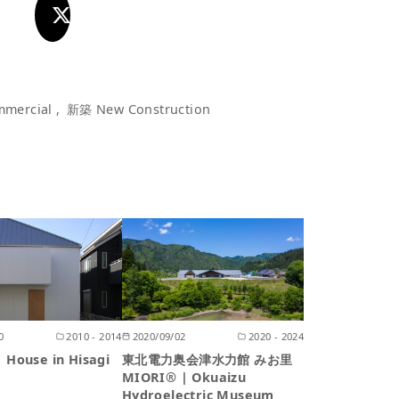
mercial
新築 New Construction
0
2010 - 2014
2020/09/02
2020 - 2024
House in Hisagi
東北電力奥会津水力館 みお里
MIORI® | Okuaizu
Hydroelectric Museum