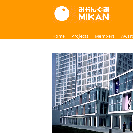
コ
ン
テ
ン
ツ
Home
Projects
Members
Awar
へ
移
動