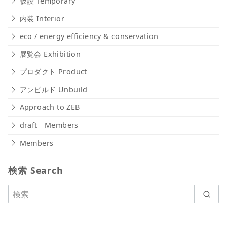
仮設 Temporary
内装 Interior
eco / energy efficiency & conservation
展覧会 Exhibition
プロダクト Product
アンビルド Unbuild
Approach to ZEB
draft Members
Members
検索 Search