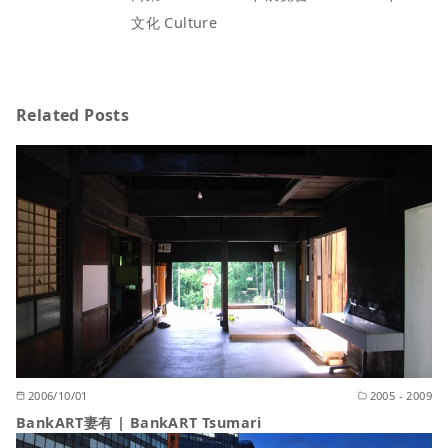
文化 Culture
Related Posts
2006/10/01
2005 - 2009
BankART妻有 | BankART Tsumari