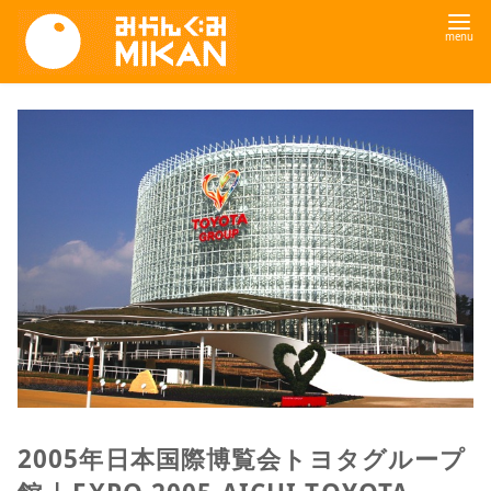
コ
ン
テ
ン
ツ
へ
移
動
2005年日本国際博覧会トヨタグループ