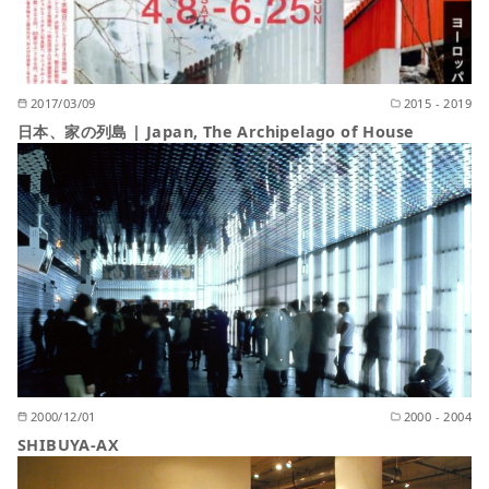
2017/03/09
2015 - 2019
日本、家の列島 | Japan, The Archipelago of House
2000/12/01
2000 - 2004
SHIBUYA-AX