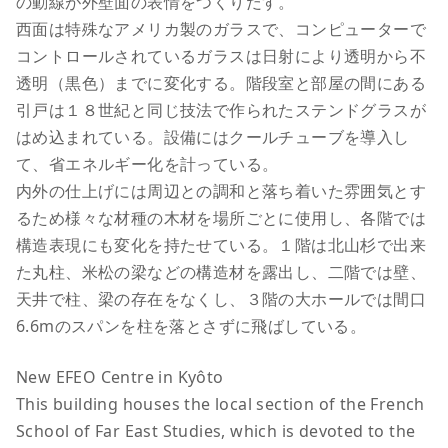
の動線が外壁面の表情をつくりだす。
西面は特殊なアメリカ製のガラスで、コンピューターで
コントロールされているガラスは日射により透明から不
透明（黒色）までに変化する。階段室と部屋の間にある
引戸は１８世紀と同じ技法で作られたステンドグラスが
はめ込まれている。設備にはクールチューブを導入し
て、省エネルギー化を計っている。
内外の仕上げには周辺との調和と落ち着いた雰囲気とす
るため様々な材種の木材を場所ごとに使用し、各階では
構造表現にも変化を持たせている。１階は北山杉で出来
た丸柱、米松の梁などの構造材を露出し、二階では壁、
天井で柱、梁の存在をなくし、３階の大ホールでは間口
6.6mのスパンを柱を落とさずに飛ばしている。
New EFEO Centre in Kyôto
This building houses the local section of the French
School of Far East Studies, which is devoted to the