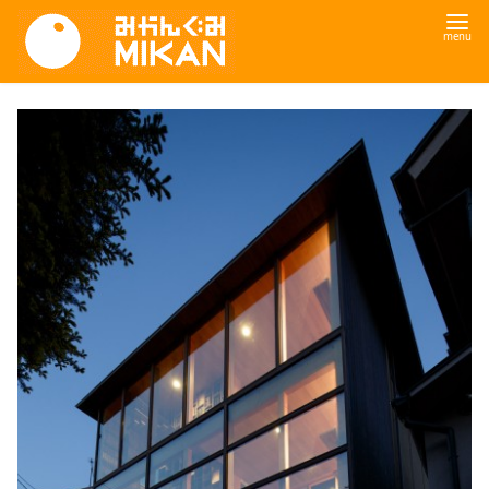
コ
ン
テ
ン
ツ
へ
移
動