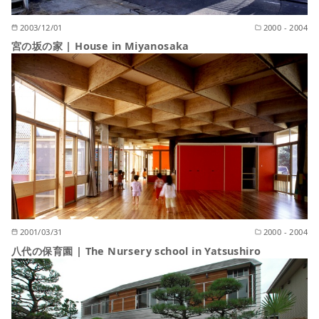
2003/12/01
2000 - 2004
宮の坂の家 | House in Miyanosaka
2001/03/31
2000 - 2004
八代の保育園 | The Nursery school in Yatsushiro