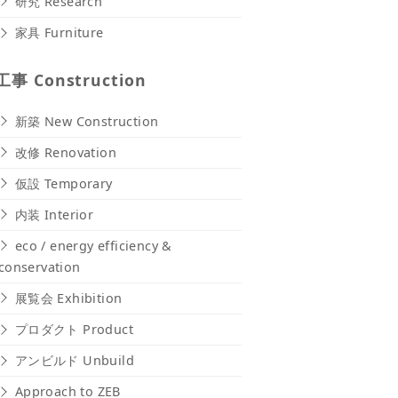
研究 Research
家具 Furniture
工事 Construction
新築 New Construction
改修 Renovation
仮設 Temporary
内装 Interior
eco / energy efficiency &
conservation
展覧会 Exhibition
プロダクト Product
アンビルド Unbuild
Approach to ZEB