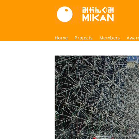
コ
ン
テ
ン
ツ
Home
Projects
Members
Awar
へ
移
動